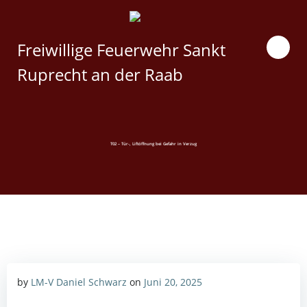
Zum
Inhalt
springen
Freiwillige Feuerwehr Sankt
Ruprecht an der Raab
T02 – Tür-, Liftöffnung bei Gefahr in Verzug
by
LM-V Daniel Schwarz
on
Juni 20, 2025