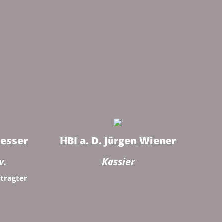
iesser
HBI a. D. Jürgen Wiener
v.
Kassier
tragter