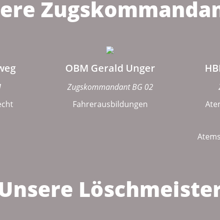
ere Zugskommanda
weg
OBM Gerald Unger
HB
1
Zugskommandant BG 02
echt
Fahrerausbildungen
Ate
Atems
Unsere Löschmeiste