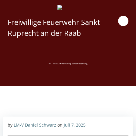
Zum
Inhalt
springen
Freiwillige Feuerwehr Sankt
Ruprecht an der Raab
T01 – sonst. Hilfeleistung, Gerätebeistellung,
by
LM-V Daniel Schwarz
on
Juli 7, 2025