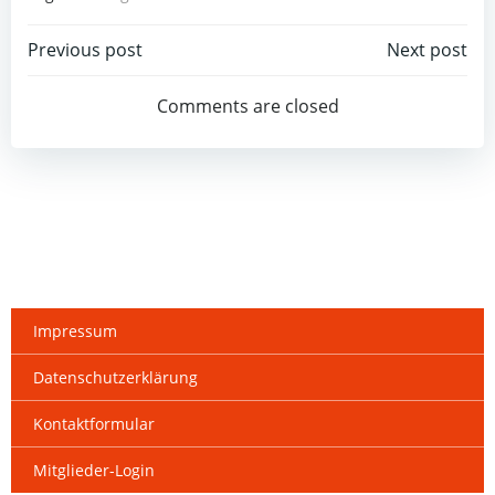
Beitragsnavigation
Beitragsnav
Previous post
Next post
Comments are closed
Impressum
Datenschutzerklärung
Kontaktformular
Mitglieder-Login