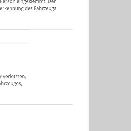
 Person eingeklemmt. Der
llerkennung des Fahrzeugs
 verletzten,
ahrzeuges,